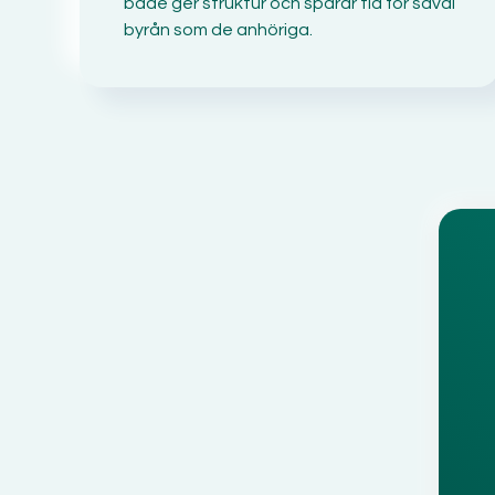
både ger struktur och sparar tid för såväl
byrån som de anhöriga.