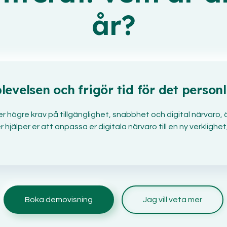
år?
evelsen och frigör tid för det person
ler högre krav på tillgänglighet, snabbhet och digital närvar
 hjälper er att anpassa er digitala närvaro till en ny verklighet
Boka demovisning
Jag vill veta mer