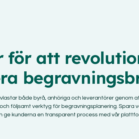
r för att revoluti
era begravnings
b
vlastar både byrå, anhöriga
och leverantörer genom at
 och följsamt verktyg för begravningsplanering. Spara v
h ge kunderna en transparent process med vår plattfo