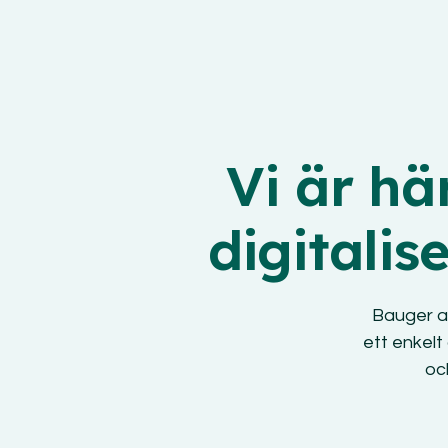
Vi är hä
digitalis
Bauger a
ett enkelt
oc