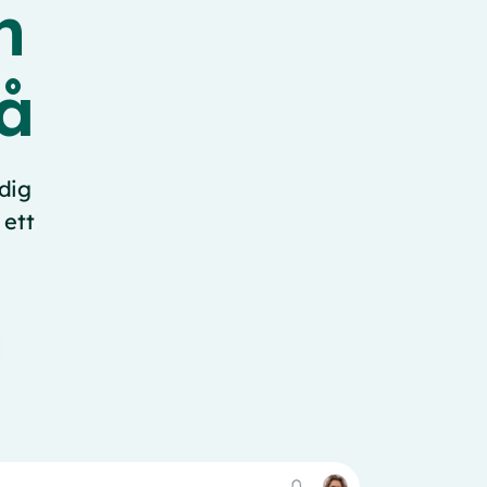
n
å
dig
 ett