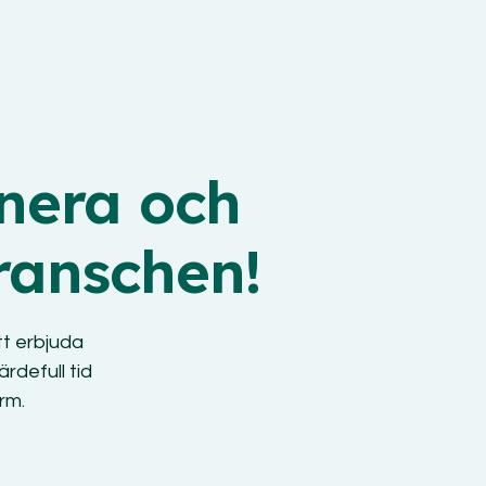
onera och
ranschen!
t erbjuda
ärdefull
tid
rm.