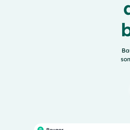
Ba
som