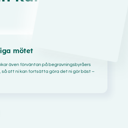
liga mötet
o, ökar även förväntan på begravningsbyråers
, så att ni kan fortsätta göra det ni gör bäst –