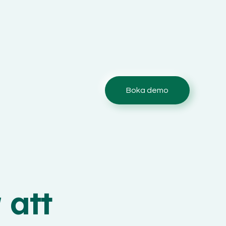
Boka demo
 att